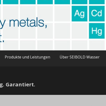
able
avy metals in water
Produkte und Leistungen
Über SEIBOLD Wasser
. Garantiert.