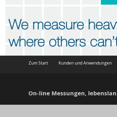
unattended · continuous · reli
Online analysis of he
Zum Start
Kunden und Anwendungen
On-line Messungen, lebenslang