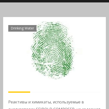
n
al
y
Drinking Water
si
s
o
f
h
e
Реактивы и химикаты, используемые в