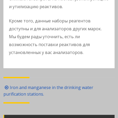
и утилизацию реактивов.
Кроме того, данные наборы реагентов
доступны и для анализаторов других марок.
Мы будем рады уточнить, есть ли
возможность поставки реактивов для
установленных у вас анализаторов.
Навигация
Iron and manganese in the drinking water
по
purification stations.
записям