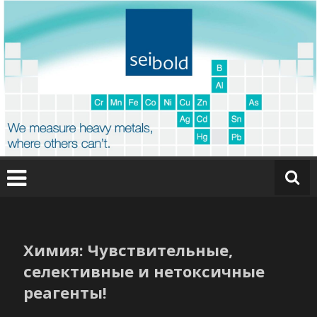
Перейти
к
содержимому
O
nl
in
Химия: Чувствительные,
e
селективные и нетоксичные
a
реагенты!