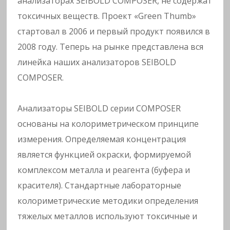
a
анализаторах SEIBOLD COMPOSER, не содержат
токсичных веществ. Проект «Green Thumb»
v
стартовал в 2006 и первый продукт появился в
2008 году. Теперь на рынке представлена вся
y
линейка наших анализаторов SEIBOLD
m
COMPOSER.
e
Анализаторы SEIBOLD серии COMPOSER
основаны на колориметрическом принципе
t
измерения. Определяемая концентрация
al
является функцией окраски, формируемой
комплексом металла и реагента (буфера и
s
красителя). Стандартные лабораторные
колориметрические методики определения
in
тяжелых металлов используют токсичные и